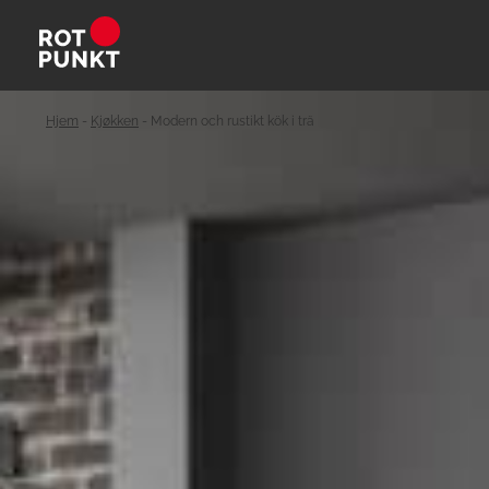
Hjem
-
Kjøkken
-
Modern och rustikt kök i trä